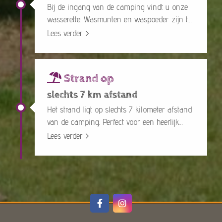
Bij de ingang van de camping vindt u onze
wasserette. Wasmunten en waspoeder zijn te
verkrijgen bij de receptie.
Lees verder
Strand op
slechts 7 km afstand
Het strand ligt op slechts 7 kilometer afstand
van de camping. Perfect voor een heerlijk
dagje uit of voor een wandeling.
Lees verder