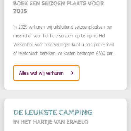
BOEK EEN SEIZOEN PLAATS VOOR
2025
In 2025 verhuren wij uitsluitend seizoenplaatsen per
maand of voor het hele seizoen op Camping Het
Vossenhol; voor reserveringen kunt u ons per e-mail
of telefonisch bereiken, de kosten bedragen €350 per
maand, of €1500 voor het hele seizoen (1 mei - 31 sep)
. Een beperkt aantal plekken is nog beschikbaar.
Alles wat wij verhuren
DE LEUKSTE CAMPING
IN HET HARTJE VAN ERMELO