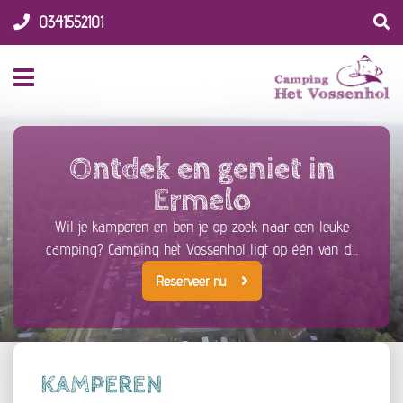
0341552101
Navigatie
Ontdek en geniet in
Ermelo
Wil je kamperen en ben je op zoek naar een leuke
camping? Camping het Vossenhol ligt op één van de
mooiste plekjes van Ermelo. De camping ligt middenin
Reserveer nu
de bossen, maar toch centraal en vlakbij het gezellige
centrum!
KAMPEREN